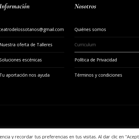
Información
Nosotros
teatrodelossotanos@gmail.com
Quiénes somos
Nuestra oferta de Talleres
Curriculum
Soluciones escénicas
Política de Privacidad
Tu aportación nos ayuda
Términos y condiciones
Política de Privacidad
/ © 2020 Grupo Negocia / Petrushka Sainz
a y recordar tus preferencias en tus visitas. Al dar clic en "Acept