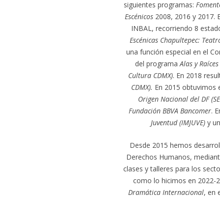
siguientes programas:
Fomento
Escénicos
2008, 2016 y 2017. 
INBAL, recorriendo 8 estad
Escénicas Chapultepec: Teatr
una función especial en el C
del programa
Alas y Raíces
Cultura CDMX)
. En 2018 resu
CDMX).
En 2015 obtuvimos 
Origen Nacional del DF (S
Fundación BBVA Bancomer
. 
Juventud (IMJUVE)
y un
Desde 2015 hemos desarrolla
Derechos Humanos, mediante 
clases y talleres para los sec
como lo hicimos en 2022-20
Dramática Internacional
, en 