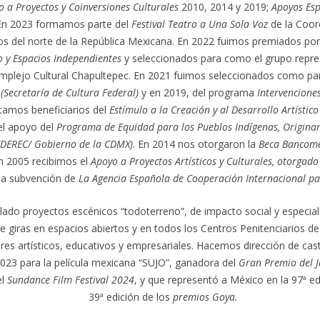
 a Proyectos y Coinversiones Culturales
2010, 2014 y 2019;
Apoyos Esp
En 2023 formamos parte del
Festival Teatro a Una Sola Voz
de la Coor
os del norte de la República Mexicana. En 2022 fuimos premiados po
o y Espacios Independientes
y seleccionados para como el grupo repre
omplejo Cultural Chapultepec. En 2021 fuimos seleccionados como par
 (Secretaría de Cultura Federal)
y en 2019, del programa
Intervencione
ltamos beneficiarios del
Estímulo a la Creación y al Desarrollo Artísti
el apoyo del
Programa de Equidad para los Pueblos Indígenas, Originar
EDEREC/ Gobierno de la CDMX)
. En 2014 nos otorgaron la
Beca Bancomer
En 2005 recibimos el
Apoyo a Proyectos Artísticos y Culturales, otorgado
a subvención de
La Agencia Española de Cooperación Internacional par
do proyectos escénicos “todoterreno”, de impacto social y especial
giras en espacios abiertos y en todos los Centros Penitenciarios 
tores artísticos, educativos y empresariales. Hacemos dirección de cas
23 para la película mexicana “SUJO”, ganadora del
Gran Premio del J
el
Sundance Film Festival 2024
, y que representó a México en la 97ª e
39ª edición de los
premios Goya.