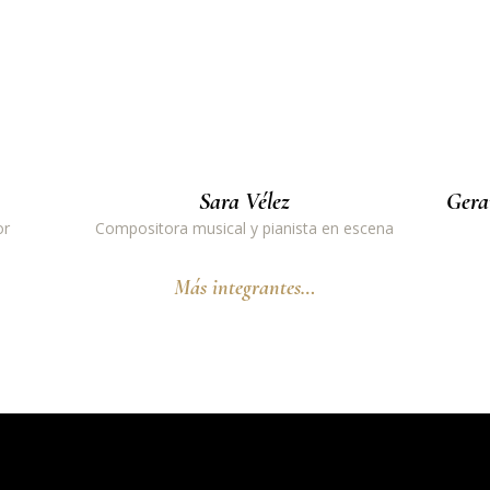
Sara Vélez
Gera
or
Compositora musical y pianista en escena
Más integrantes…