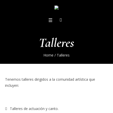
Talleres
Home
/
Talleres
Tenemos talleres dirigidos a la comunidad artística que
incluyen:
Talleres de actuación y canto.