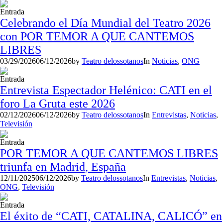
Entrada
Celebrando el Día Mundial del Teatro 2026
con POR TEMOR A QUE CANTEMOS
LIBRES
03/29/2026
06/12/2026
by
Teatro delossotanos
In
Noticias
,
ONG
Entrada
Entrevista Espectador Helénico: CATI en el
foro La Gruta este 2026
02/12/2026
06/12/2026
by
Teatro delossotanos
In
Entrevistas
,
Noticias
,
Televisión
Entrada
POR TEMOR A QUE CANTEMOS LIBRES
triunfa en Madrid, España
12/11/2025
06/12/2026
by
Teatro delossotanos
In
Entrevistas
,
Noticias
,
ONG
,
Televisión
Entrada
El éxito de “CATI, CATALINA, CALICÓ” en