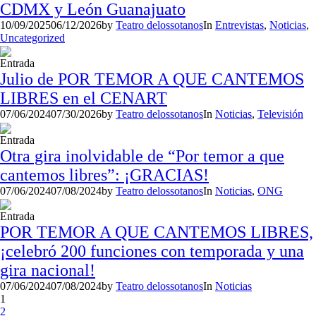
CDMX y León Guanajuato
10/09/2025
06/12/2026
by
Teatro delossotanos
In
Entrevistas
,
Noticias
,
Uncategorized
Entrada
Julio de POR TEMOR A QUE CANTEMOS
LIBRES en el CENART
07/06/2024
07/30/2026
by
Teatro delossotanos
In
Noticias
,
Televisión
Entrada
Otra gira inolvidable de “Por temor a que
cantemos libres”: ¡GRACIAS!
07/06/2024
07/08/2024
by
Teatro delossotanos
In
Noticias
,
ONG
Entrada
POR TEMOR A QUE CANTEMOS LIBRES,
¡celebró 200 funciones con temporada y una
gira nacional!
07/06/2024
07/08/2024
by
Teatro delossotanos
In
Noticias
1
2