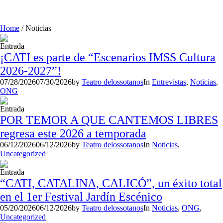
Home
/
Noticias
Entrada
¡CATI es parte de “Escenarios IMSS Cultura
2026-2027”!
07/28/2026
07/30/2026
by
Teatro delossotanos
In
Entrevistas
,
Noticias
,
ONG
Entrada
POR TEMOR A QUE CANTEMOS LIBRES
regresa este 2026 a temporada
06/12/2026
06/12/2026
by
Teatro delossotanos
In
Noticias
,
Uncategorized
Entrada
“CATI, CATALINA, CALICÓ”, un éxito total
en el 1er Festival Jardín Escénico
05/20/2026
06/12/2026
by
Teatro delossotanos
In
Noticias
,
ONG
,
Uncategorized