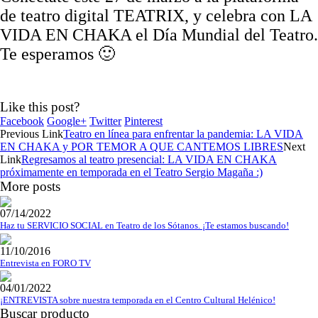
de teatro digital TEATRIX, y celebra con LA
VIDA EN CHAKA el Día Mundial del Teatro.
Te esperamos 🙂
Like this post?
Facebook
Google+
Twitter
Pinterest
Previous Link
Teatro en línea para enfrentar la pandemia: LA VIDA
EN CHAKA y POR TEMOR A QUE CANTEMOS LIBRES
Next
Link
Regresamos al teatro presencial: LA VIDA EN CHAKA
próximamente en temporada en el Teatro Sergio Magaña :)
More posts
07/14/2022
Haz tu SERVICIO SOCIAL en Teatro de los Sótanos. ¡Te estamos buscando!
11/10/2016
Entrevista en FORO TV
04/01/2022
¡ENTREVISTA sobre nuestra temporada en el Centro Cultural Helénico!
Buscar producto