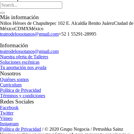
Más información
Niños Héroes de Chapultepec 102 E. Alcaldía Benito Juárez
Ciudad de
México
CDMX
México
teatrodelossotanos@gmail.com
+52 1 55291-28995
Información
teatrodelossotanos@gmail.com
Nuestra oferta de Talleres
Soluciones escénicas
Tu aportación nos ayuda
Nosotros
Quiénes somos
Curriculum
Política de Privacidad
Términos y condiciones
Redes Sociales
Facebook
Twitter
Vimeo
Instagram
Política de Privacidad
/ © 2020 Grupo Negocia / Petrushka Sainz