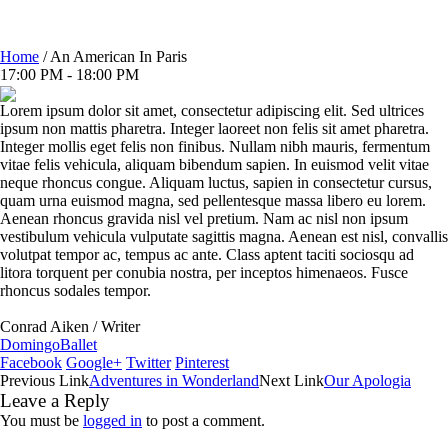
Home
/
An American In Paris
17:00 PM - 18:00 PM
Lorem ipsum dolor sit amet, consectetur adipiscing elit. Sed ultrices
ipsum non mattis pharetra. Integer laoreet non felis sit amet pharetra.
Integer mollis eget felis non finibus. Nullam nibh mauris, fermentum
vitae felis vehicula, aliquam bibendum sapien. In euismod velit vitae
neque rhoncus congue. Aliquam luctus, sapien in consectetur cursus,
quam urna euismod magna, sed pellentesque massa libero eu lorem.
Aenean rhoncus gravida nisl vel pretium. Nam ac nisl non ipsum
vestibulum vehicula vulputate sagittis magna. Aenean est nisl, convallis
volutpat tempor ac, tempus ac ante. Class aptent taciti sociosqu ad
litora torquent per conubia nostra, per inceptos himenaeos. Fusce
rhoncus sodales tempor.
Conrad Aiken
/
Writer
Domingo
Ballet
Facebook
Google+
Twitter
Pinterest
Previous Link
Adventures in Wonderland
Next Link
Our Apologia
Leave a Reply
You must be
logged in
to post a comment.